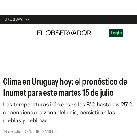
URUGUAY
URUGUAY
Login
ARGENTINA
ESPAÑA
ESTADOS UNIDOS
Clima en Uruguay hoy: el pronóstico de
Inumet para este martes 15 de julio
Las temperaturas irán desde los 8°C hasta los 25°C,
dependiendo la zona del país; persistirán las
nieblas y neblinas
14 de julio 2025
21:16 hs