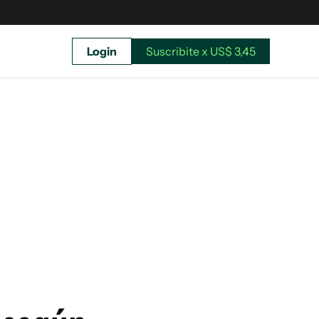
Login
Suscribite x US$ 3,45
uscríbete ahora a El Observador y elegí hasta
donde llegar.
Suscribite x US$ 3,45