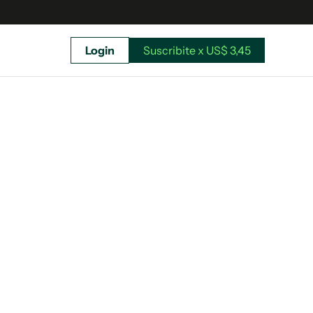
Login
Suscribite x US$ 3,45
uscríbete ahora a El Observador y elegí hasta
donde llegar.
Suscribite x US$ 3,45