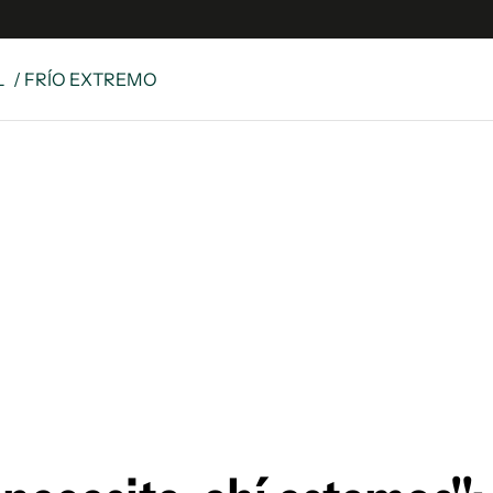
L
/ FRÍO EXTREMO
e
S
n
es
Siguenos en:
 y Legales
es especiales
ciones
ters
ina
 Unidos