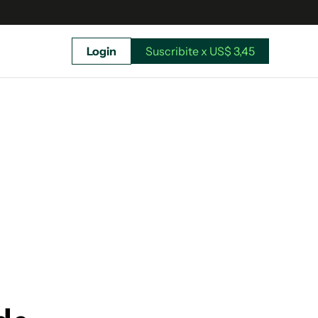
Login
Suscribite x US$ 3,45
uscríbete ahora a El Observador y elegí hasta
donde llegar.
Suscribite x US$ 3,45