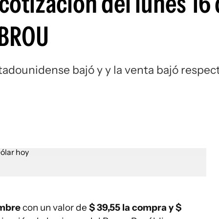
 cotización del lunes 16
 BROU
stadounidense bajó y y la venta bajó respec
embre
con un valor de
$ 39,55 la compra y $