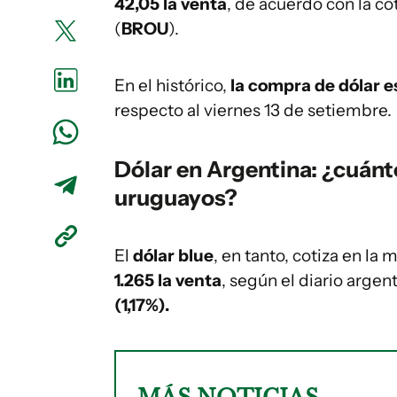
42,05 la venta
, de acuerdo con la co
(
BROU
).
En el histórico,
la compra de dólar e
respecto al viernes 13 de setiembre.
Dólar en Argentina: ¿cuánt
uruguayos?
El
dólar blue
, en tanto, cotiza en la
1.265 la venta
, según el diario argen
(1,17%)
.