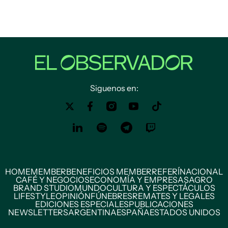
Siguenos en:
HOME
MEMBER
BENEFICIOS MEMBER
REFERÍ
NACIONAL
CAFÉ Y NEGOCIOS
ECONOMÍA Y EMPRESAS
AGRO
BRAND STUDIO
MUNDO
CULTURA Y ESPECTÁCULOS
LIFESTYLE
OPINIÓN
FÚNEBRES
REMATES Y LEGALES
EDICIONES ESPECIALES
PUBLICACIONES
NEWSLETTERS
ARGENTINA
ESPAÑA
ESTADOS UNIDOS