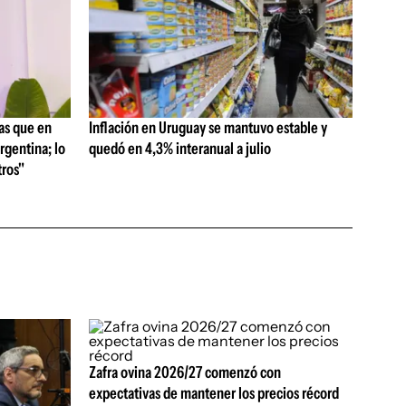
as que en
Inflación en Uruguay se mantuvo estable y
rgentina; lo
quedó en 4,3% interanual a julio
ros"
Zafra ovina 2026/27 comenzó con
expectativas de mantener los precios récord