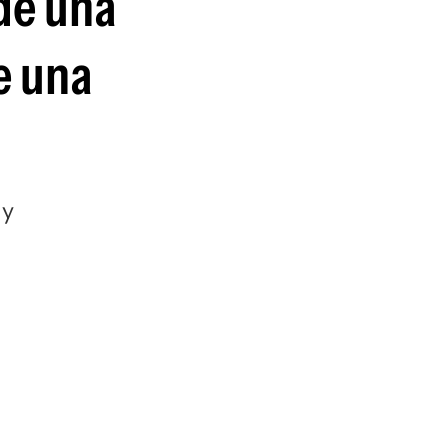
de una
e una
 y