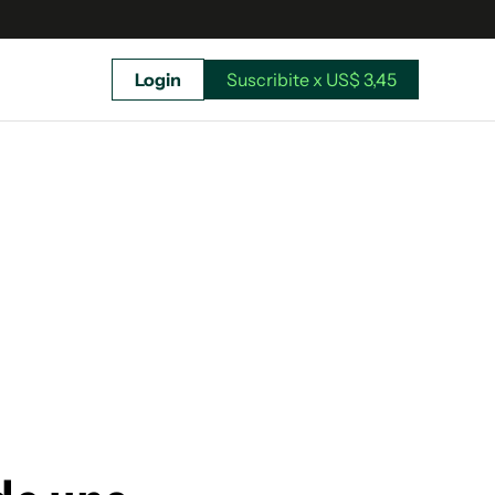
Login
Suscribite x US$ 3,45
uscríbete ahora a El Observador y elegí hasta
donde llegar.
Suscribite x US$ 3,45