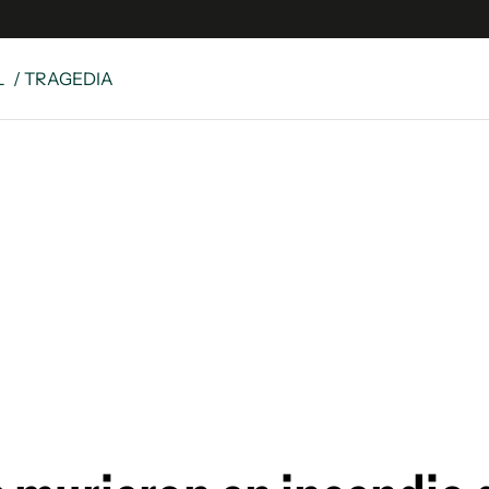
L
/ TRAGEDIA
e
S
n
es
Siguenos en:
 y Legales
es especiales
ciones
ters
ina
 Unidos