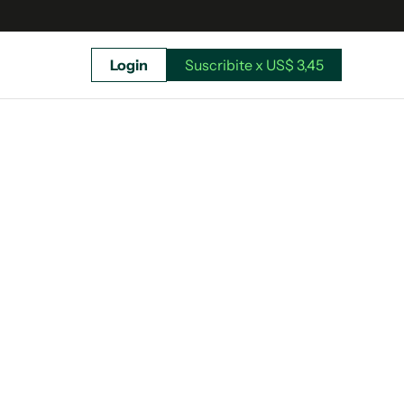
Login
Suscribite x US$ 3,45
uscríbete ahora a El Observador y elegí hasta
donde llegar.
Suscribite x US$ 3,45