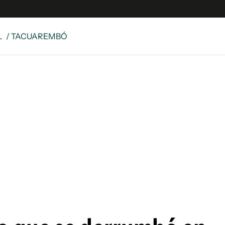
L
/ TACUAREMBÓ
e
S
n
es
Siguenos en:
 y Legales
es especiales
ciones
ters
ina
 Unidos