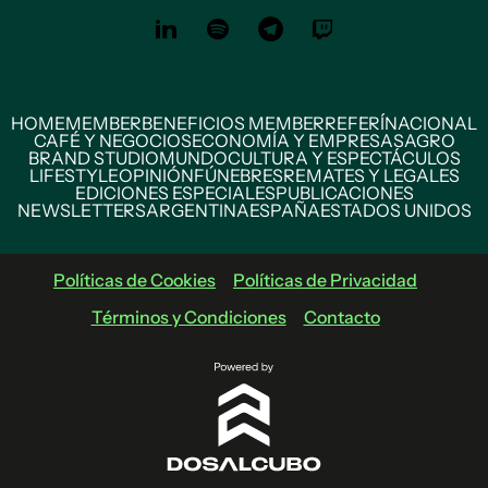
HOME
MEMBER
BENEFICIOS MEMBER
REFERÍ
NACIONAL
CAFÉ Y NEGOCIOS
ECONOMÍA Y EMPRESAS
AGRO
BRAND STUDIO
MUNDO
CULTURA Y ESPECTÁCULOS
LIFESTYLE
OPINIÓN
FÚNEBRES
REMATES Y LEGALES
EDICIONES ESPECIALES
PUBLICACIONES
NEWSLETTERS
ARGENTINA
ESPAÑA
ESTADOS UNIDOS
Políticas de Cookies
Políticas de Privacidad
Términos y Condiciones
Contacto