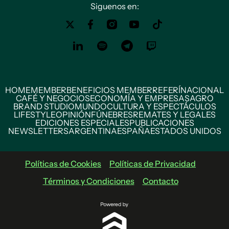
Siguenos en:
HOME
MEMBER
BENEFICIOS MEMBER
REFERÍ
NACIONAL
CAFÉ Y NEGOCIOS
ECONOMÍA Y EMPRESAS
AGRO
BRAND STUDIO
MUNDO
CULTURA Y ESPECTÁCULOS
LIFESTYLE
OPINIÓN
FÚNEBRES
REMATES Y LEGALES
EDICIONES ESPECIALES
PUBLICACIONES
NEWSLETTERS
ARGENTINA
ESPAÑA
ESTADOS UNIDOS
Políticas de Cookies
Políticas de Privacidad
Términos y Condiciones
Contacto