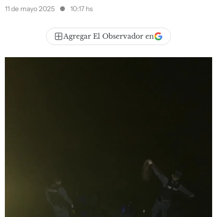
11 de mayo 2025
10:17 hs
Agregar El Observador en