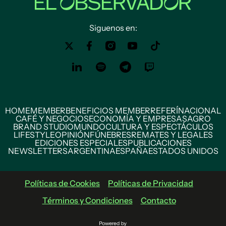
Siguenos en:
HOME
MEMBER
BENEFICIOS MEMBER
REFERÍ
NACIONAL
CAFÉ Y NEGOCIOS
ECONOMÍA Y EMPRESAS
AGRO
BRAND STUDIO
MUNDO
CULTURA Y ESPECTÁCULOS
LIFESTYLE
OPINIÓN
FÚNEBRES
REMATES Y LEGALES
EDICIONES ESPECIALES
PUBLICACIONES
NEWSLETTERS
ARGENTINA
ESPAÑA
ESTADOS UNIDOS
Políticas de Cookies
Políticas de Privacidad
Términos y Condiciones
Contacto