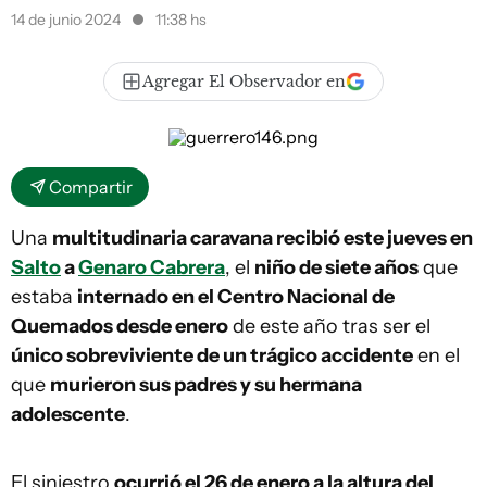
14 de junio 2024
11:38 hs
Agregar El Observador en
Compartir
Una
multitudinaria caravana recibió este jueves en
Salto
a
Genaro Cabrera
, el
niño de siete años
que
estaba
internado en el Centro Nacional de
Quemados desde enero
de este año tras ser el
único sobreviviente de un trágico accidente
en el
que
murieron sus padres y su hermana
adolescente
.
El siniestro
ocurrió el 26 de enero a la altura del