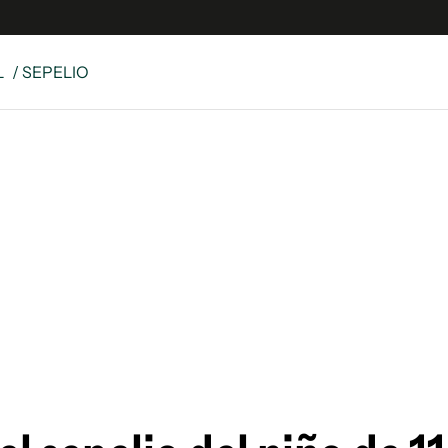
L
/ SEPELIO
e
S
n
es
Siguenos en:
 y Legales
es especiales
ciones
ters
ina
 Unidos