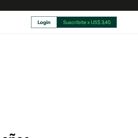
Login
Suscribite x US$ 3,45
uscríbete ahora a El Observador y elegí hasta
donde llegar.
Suscribite x US$ 3,45