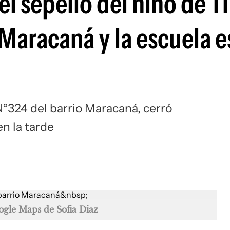
 el sepelio del niño de 1
 Maracaná y la escuela 
a N°324 del barrio Maracaná, cerró
n la tarde
ogle Maps de Sofia Diaz