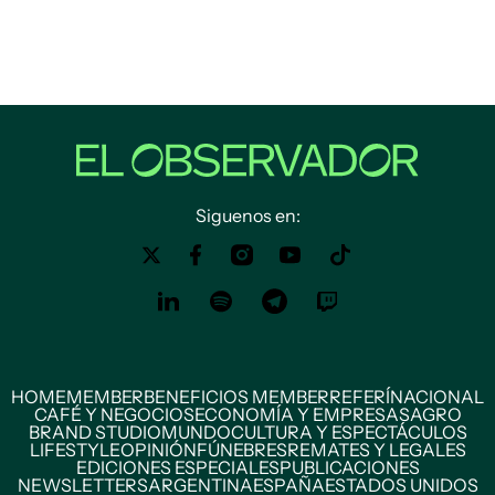
Siguenos en:
HOME
MEMBER
BENEFICIOS MEMBER
REFERÍ
NACIONAL
CAFÉ Y NEGOCIOS
ECONOMÍA Y EMPRESAS
AGRO
BRAND STUDIO
MUNDO
CULTURA Y ESPECTÁCULOS
LIFESTYLE
OPINIÓN
FÚNEBRES
REMATES Y LEGALES
EDICIONES ESPECIALES
PUBLICACIONES
NEWSLETTERS
ARGENTINA
ESPAÑA
ESTADOS UNIDOS