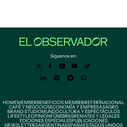
Siguenos en:
HOME
MEMBER
BENEFICIOS MEMBER
REFERÍ
NACIONAL
CAFÉ Y NEGOCIOS
ECONOMÍA Y EMPRESAS
AGRO
BRAND STUDIO
MUNDO
CULTURA Y ESPECTÁCULOS
LIFESTYLE
OPINIÓN
FÚNEBRES
REMATES Y LEGALES
EDICIONES ESPECIALES
PUBLICACIONES
NEWSLETTERS
ARGENTINA
ESPAÑA
ESTADOS UNIDOS