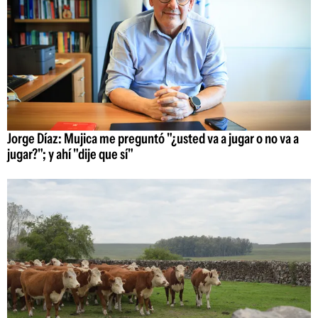
Jorge Díaz: Mujica me preguntó "¿usted va a jugar o no va a
jugar?"; y ahí "dije que sí"