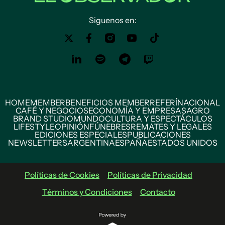
Siguenos en:
HOME
MEMBER
BENEFICIOS MEMBER
REFERÍ
NACIONAL
CAFÉ Y NEGOCIOS
ECONOMÍA Y EMPRESAS
AGRO
BRAND STUDIO
MUNDO
CULTURA Y ESPECTÁCULOS
LIFESTYLE
OPINIÓN
FÚNEBRES
REMATES Y LEGALES
EDICIONES ESPECIALES
PUBLICACIONES
NEWSLETTERS
ARGENTINA
ESPAÑA
ESTADOS UNIDOS
Políticas de Cookies
Políticas de Privacidad
Términos y Condiciones
Contacto