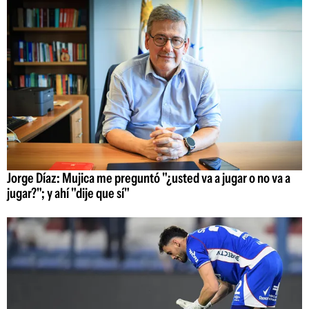
Jorge Díaz: Mujica me preguntó "¿usted va a jugar o no va a
jugar?"; y ahí "dije que sí"