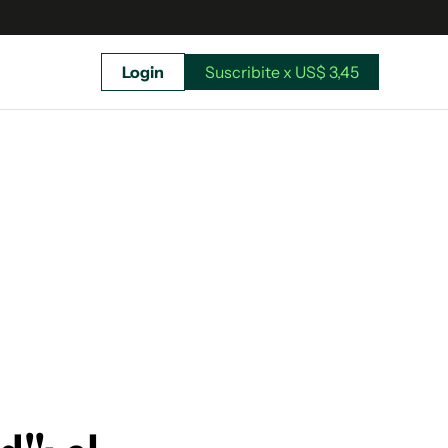
Login
Suscribite x US$ 3,45
uscríbete ahora a El Observador y elegí hasta
donde llegar.
Suscribite x US$ 3,45