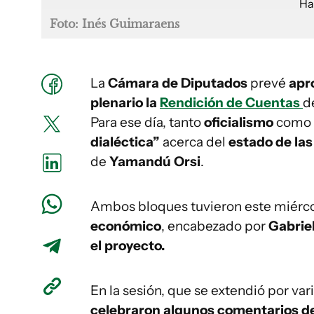
Foto: Inés Guimaraens
La
Cámara de Diputados
prevé
apr
plenario la
Rendición de Cuentas
d
Para ese día, tanto
oficialismo
como
dialéctica”
acerca del
estado de la
de
Yamandú Orsi
.
Ambos bloques tuvieron este miérc
económico
, encabezado por
Gabrie
el proyecto.
En la sesión, que se extendió por vari
celebraron algunos comentarios de