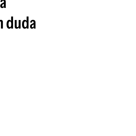
 a
ón duda