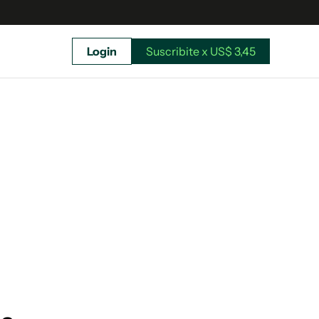
Login
Suscribite x US$ 3,45
uscríbete ahora a El Observador y elegí hasta
donde llegar.
Suscribite x US$ 3,45