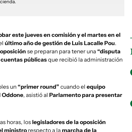
obar este jueves en comisión y el martes en el
el
último año de gestión de Luis Lacalle Pou
.
oposición
se preparan para tener una
“disputa
s cuentas públicas
que recibió la administración
oles un
“primer round”
cuando el
equipo
l Oddone
, asistió al
Parlamento para presentar
as horas, los
legisladores de la oposición
l ministro
respecto a la
marcha de la