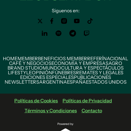
Siguenos en:
HOME
MEMBER
BENEFICIOS MEMBER
REFERÍ
NACIONAL
CAFÉ Y NEGOCIOS
ECONOMÍA Y EMPRESAS
AGRO
BRAND STUDIO
MUNDO
CULTURA Y ESPECTÁCULOS
LIFESTYLE
OPINIÓN
FÚNEBRES
REMATES Y LEGALES
EDICIONES ESPECIALES
PUBLICACIONES
NEWSLETTERS
ARGENTINA
ESPAÑA
ESTADOS UNIDOS
Políticas de Cookies
Políticas de Privacidad
Términos y Condiciones
Contacto