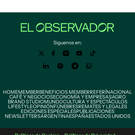
Siguenos en:
HOME
MEMBER
BENEFICIOS MEMBER
REFERÍ
NACIONAL
CAFÉ Y NEGOCIOS
ECONOMÍA Y EMPRESAS
AGRO
BRAND STUDIO
MUNDO
CULTURA Y ESPECTÁCULOS
LIFESTYLE
OPINIÓN
FÚNEBRES
REMATES Y LEGALES
EDICIONES ESPECIALES
PUBLICACIONES
NEWSLETTERS
ARGENTINA
ESPAÑA
ESTADOS UNIDOS