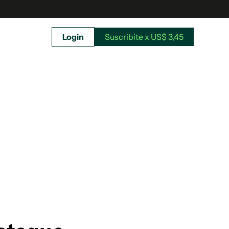
Login
Suscribite x US$ 3,45
uscríbete ahora a El Observador y elegí hasta
donde llegar.
Suscribite x US$ 3,45