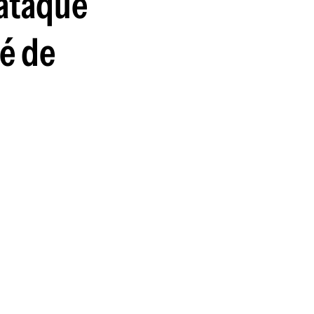
 ataque
bé de