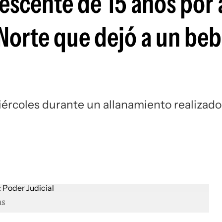
escente de 15 años por
 Norte que dejó a un be
iércoles durante un allanamiento realizado
ns