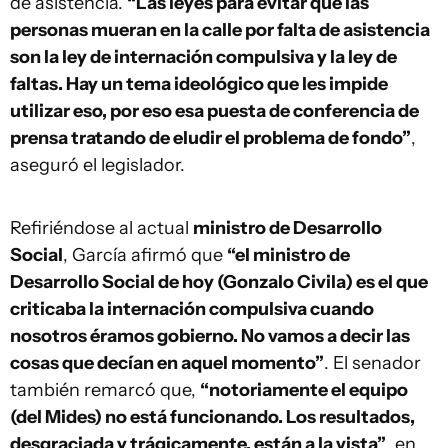
de asistencia.
“Las leyes para evitar que las
personas mueran en la calle por falta de asistencia
son la ley de internación compulsiva y la ley de
faltas. Hay un tema ideológico que les impide
utilizar eso, por eso esa puesta de conferencia de
prensa tratando de eludir el problema de fondo”
,
aseguró el legislador.
Refiriéndose al actual
ministro de Desarrollo
Social
, García afirmó que
“el ministro de
Desarrollo Social de hoy (Gonzalo Civila) es el que
criticaba la internación compulsiva cuando
nosotros éramos gobierno. No vamos a decir las
cosas que decían en aquel momento”
. El senador
también remarcó que,
“notoriamente el equipo
(del Mides) no está funcionando. Los resultados,
desgraciada y trágicamente, están a la vista”
, en