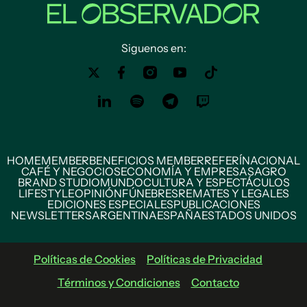
Siguenos en:
HOME
MEMBER
BENEFICIOS MEMBER
REFERÍ
NACIONAL
CAFÉ Y NEGOCIOS
ECONOMÍA Y EMPRESAS
AGRO
BRAND STUDIO
MUNDO
CULTURA Y ESPECTÁCULOS
LIFESTYLE
OPINIÓN
FÚNEBRES
REMATES Y LEGALES
EDICIONES ESPECIALES
PUBLICACIONES
NEWSLETTERS
ARGENTINA
ESPAÑA
ESTADOS UNIDOS
Políticas de Cookies
Políticas de Privacidad
Términos y Condiciones
Contacto