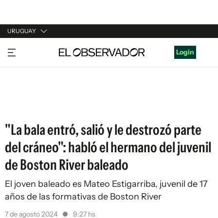
URUGUAY
URUGUAY
Login
ARGENTINA
ESPAÑA
ESTADOS UNIDOS
"La bala entró, salió y le destrozó parte
del cráneo": habló el hermano del juvenil
de Boston River baleado
El joven baleado es Mateo Estigarriba, juvenil de 17
años de las formativas de Boston River
7 de agosto 2024
9:27 hs