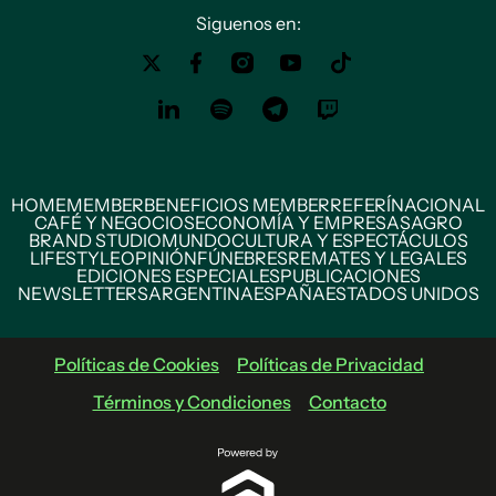
Siguenos en:
HOME
MEMBER
BENEFICIOS MEMBER
REFERÍ
NACIONAL
CAFÉ Y NEGOCIOS
ECONOMÍA Y EMPRESAS
AGRO
BRAND STUDIO
MUNDO
CULTURA Y ESPECTÁCULOS
LIFESTYLE
OPINIÓN
FÚNEBRES
REMATES Y LEGALES
EDICIONES ESPECIALES
PUBLICACIONES
NEWSLETTERS
ARGENTINA
ESPAÑA
ESTADOS UNIDOS
Políticas de Cookies
Políticas de Privacidad
Términos y Condiciones
Contacto