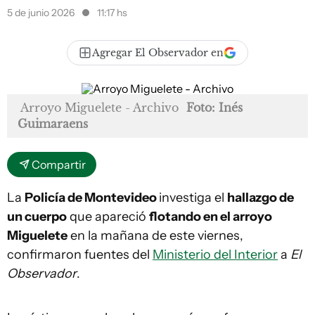
5 de junio 2026
11:17 hs
Agregar El Observador en
Arroyo Miguelete - Archivo
Foto: Inés
Guimaraens
Compartir
La
Policía de Montevideo
investiga el
hallazgo de
un cuerpo
que apareció
flotando en el arroyo
Miguelete
en la mañana de este viernes,
confirmaron fuentes del
Ministerio del Interior
a
El
Observador
.