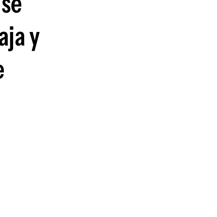
 se
aja y
e