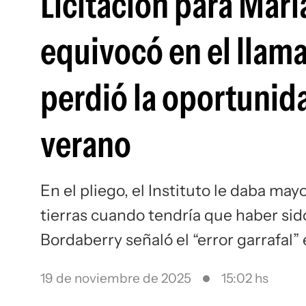
Licitación para Marí
equivocó en el llama
perdió la oportunida
verano
En el pliego, el Instituto le daba may
tierras cuando tendría que haber sid
Bordaberry señaló el “error garrafal”
19 de noviembre de 2025
15:02 hs