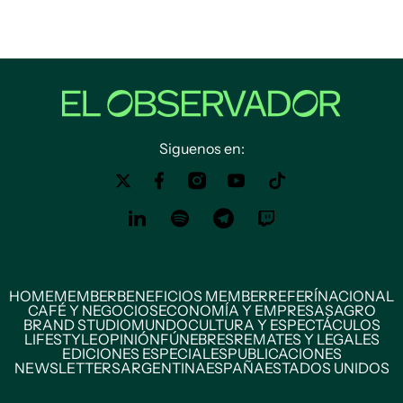
Siguenos en:
HOME
MEMBER
BENEFICIOS MEMBER
REFERÍ
NACIONAL
CAFÉ Y NEGOCIOS
ECONOMÍA Y EMPRESAS
AGRO
BRAND STUDIO
MUNDO
CULTURA Y ESPECTÁCULOS
LIFESTYLE
OPINIÓN
FÚNEBRES
REMATES Y LEGALES
EDICIONES ESPECIALES
PUBLICACIONES
NEWSLETTERS
ARGENTINA
ESPAÑA
ESTADOS UNIDOS