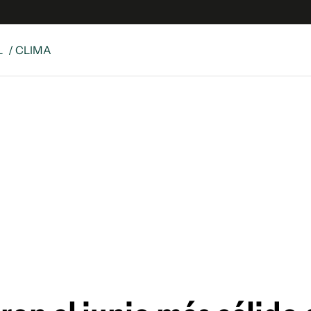
L
/ CLIMA
e
S
n
es
Siguenos en:
 y Legales
es especiales
ciones
ters
ina
 Unidos