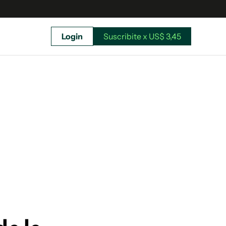
Login
Suscribite x US$ 3,45
uscríbete ahora a El Observador y elegí hasta
donde llegar.
Suscribite x US$ 3,45