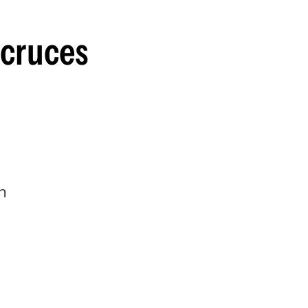
 cruces
n