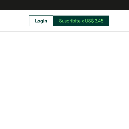
Login
Suscribite x US$ 3,45
uscríbete ahora a El Observador y elegí hasta
donde llegar.
Suscribite x US$ 3,45