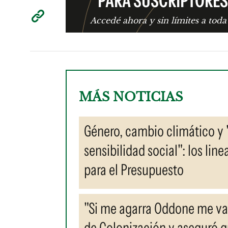
PARA SUSCRIPTORES
Accedé ahora y sin límites a toda
MÁS NOTICIAS
Género, cambio climático y 
sensibilidad social": los li
para el Presupuesto
"Si me agarra Oddone me va
de Colonización y aseguró 