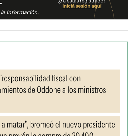
.
¿Ya estás registrado?
Iniciá sesión aquí
 la información.
"responsabilidad fiscal con
neamientos de Oddone a los ministros
 a matar", bromeó el nuevo presidente
que prevén la compra de 20.400