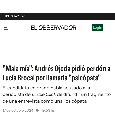
URUGUAY
URUGUAY
Login
ARGENTINA
ESPAÑA
ESTADOS UNIDOS
"Mala mía": Andrés Ojeda pidió perdón a
Lucía Brocal por llamarla "psicópata"
El candidato colorado había acusado a la
periodista de
Doble Click
de difundir un fragmento
de una entrevista como una "psicópata"
17 de octubre 2024
19:53 hs