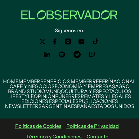
Siguenos en:
HOME
MEMBER
BENEFICIOS MEMBER
REFERÍ
NACIONAL
CAFÉ Y NEGOCIOS
ECONOMÍA Y EMPRESAS
AGRO
BRAND STUDIO
MUNDO
CULTURA Y ESPECTÁCULOS
LIFESTYLE
OPINIÓN
FÚNEBRES
REMATES Y LEGALES
EDICIONES ESPECIALES
PUBLICACIONES
NEWSLETTERS
ARGENTINA
ESPAÑA
ESTADOS UNIDOS
Políticas de Cookies
Políticas de Privacidad
Términos y Condiciones
Contacto