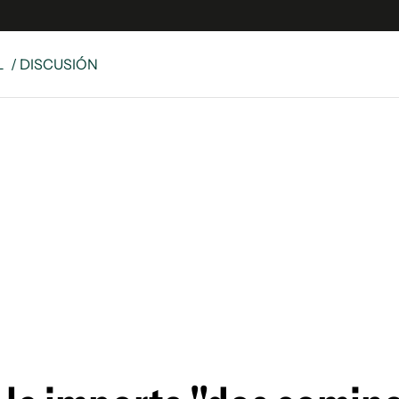
L
/ DISCUSIÓN
e
S
n
es
Siguenos en:
 y Legales
es especiales
ciones
ters
ina
 Unidos