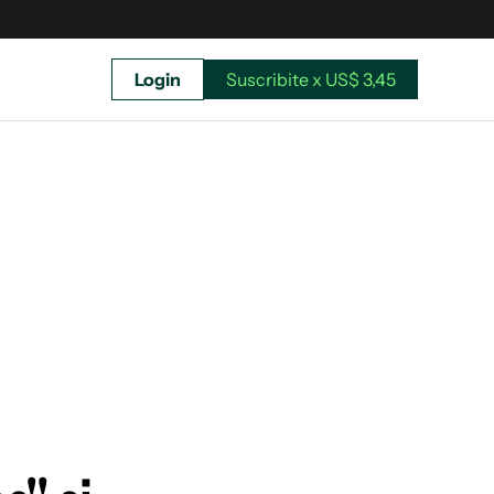
Login
Suscribite x US$ 3,45
uscríbete ahora a El Observador y elegí hasta
donde llegar.
Suscribite x US$ 3,45