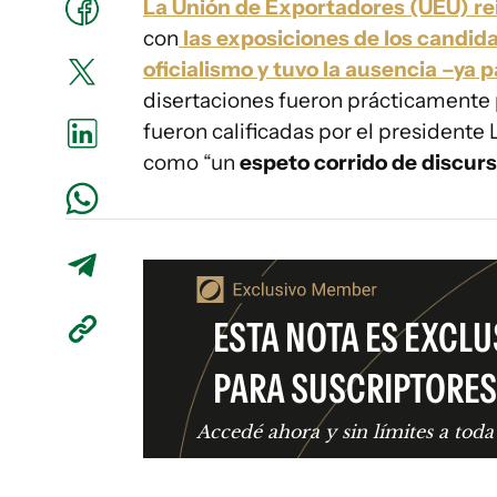
La Unión de Exportadores (UEU) re
con
las exposiciones de los candida
oficialismo y tuvo la ausencia –ya
disertaciones fueron prácticamente p
fueron calificadas por el presidente
como “un
espeto corrido de discur
ESTA NOTA ES EXCLU
PARA SUSCRIPTORES
Accedé ahora y sin límites a toda