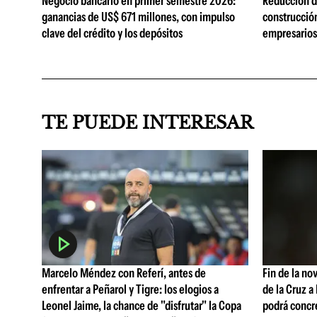
Negocio bancario en primer semestre 2026:
Reducción de
ganancias de US$ 671 millones, con impulso
construcció
clave del crédito y los depósitos
empresarios 
TE PUEDE INTERESAR
Marcelo Méndez con Referí, antes de
Fin de la no
enfrentar a Peñarol y Tigre: los elogios a
de la Cruz a
Leonel Jaime, la chance de "disfrutar" la Copa
podrá concr