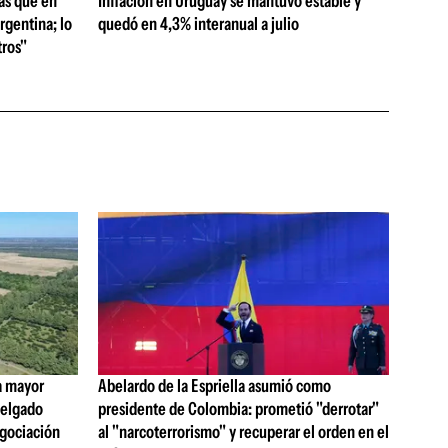
as que en
Inflación en Uruguay se mantuvo estable y
rgentina; lo
quedó en 4,3% interanual a julio
ros"
a mayor
Abelardo de la Espriella asumió como
 Delgado
presidente de Colombia: prometió "derrotar"
egociación
al "narcoterrorismo" y recuperar el orden en el