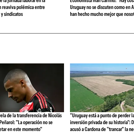
 la jornada laboral en la
Economista Iván Carrino: "Hay cos
n reaviva polémica entre
Uruguay no se discuten como en A
y sindicatos
han hecho mucho mejor que nosot
vela de la transferencia de Nicolás
"Uruguay está a punto de perder l
 Peñarol: "La operación no se
inversión privada de su historia":
etar en este momento"
acusó a Cardona de "trancar" la n