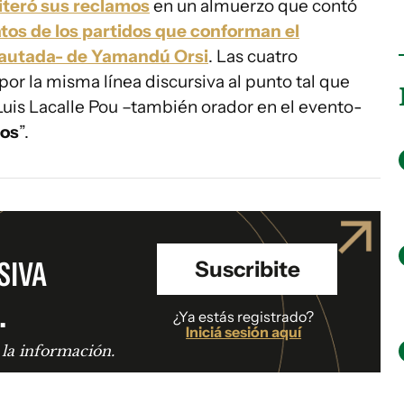
iteró sus reclamos
en un almuerzo que contó
tos de los partidos que conforman el
 pautada- de Yamandú Orsi
. Las cuatro
or la misma línea discursiva al punto tal que
 Luis Lacalle Pou –también orador en el evento-
sos
”.
SIVA
Suscribite
.
¿Ya estás registrado?
Iniciá sesión aquí
 la información.