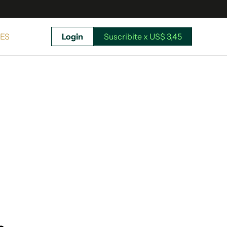
ES
Login
Suscribite x US$ 3,45
uscríbete ahora a El Observador y elegí hasta
donde llegar.
Suscribite x US$ 3,45