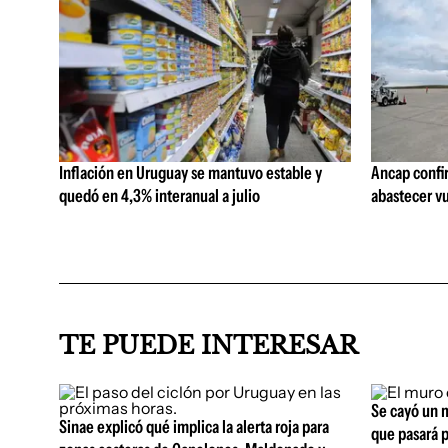
Inflación en Uruguay se mantuvo estable y
Ancap confi
quedó en 4,3% interanual a julio
abastecer vu
TE PUEDE INTERESAR
Se cayó un m
Sinae explicó qué implica la alerta roja para
que pasará p