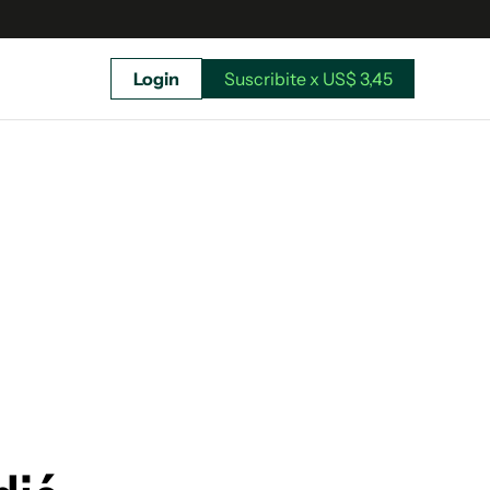
Login
Suscribite x US$ 3,45
uscríbete ahora a El Observador y elegí hasta
donde llegar.
Suscribite x US$ 3,45