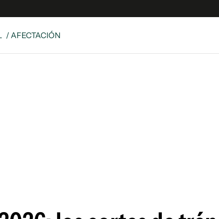
L
/ AFECTACIÓN
e
S
n
es
Siguenos en:
 y Legales
es especiales
ciones
ters
ina
 Unidos