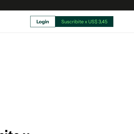
Login
Suscribite x US$ 3,45
uscríbete ahora a El Observador y elegí hasta
donde llegar.
Suscribite x US$ 3,45