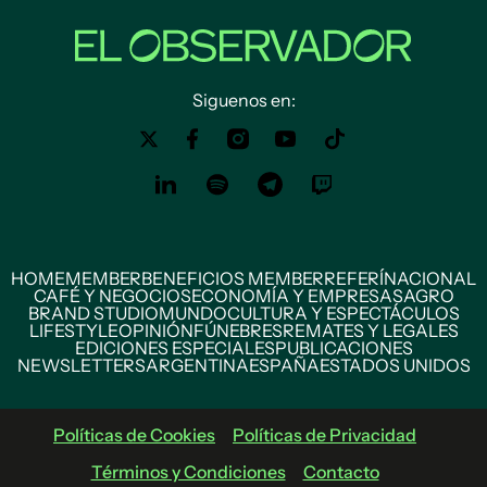
Siguenos en:
HOME
MEMBER
BENEFICIOS MEMBER
REFERÍ
NACIONAL
CAFÉ Y NEGOCIOS
ECONOMÍA Y EMPRESAS
AGRO
BRAND STUDIO
MUNDO
CULTURA Y ESPECTÁCULOS
LIFESTYLE
OPINIÓN
FÚNEBRES
REMATES Y LEGALES
EDICIONES ESPECIALES
PUBLICACIONES
NEWSLETTERS
ARGENTINA
ESPAÑA
ESTADOS UNIDOS
Políticas de Cookies
Políticas de Privacidad
Términos y Condiciones
Contacto