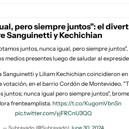
al, pero siempre juntos": el diver
re Sanguinetti y Kechichian
otamos juntos, nunca igual, pero siempre juntos", 
os medios presentes luego de saludar al expreside
a Sanguinetti y Liliam Kechichian coincidieron en 
 votación, en el barrio Cordón de Montevideo. "T
 juntos; nunca igual pero siempre juntos", brome
ora frenteamplista.
https://t.co/KugomVbnSn
pic.twitter.com/yjFRCnU3QQ
— Subrayado (@Subrayado)
June 30, 2024