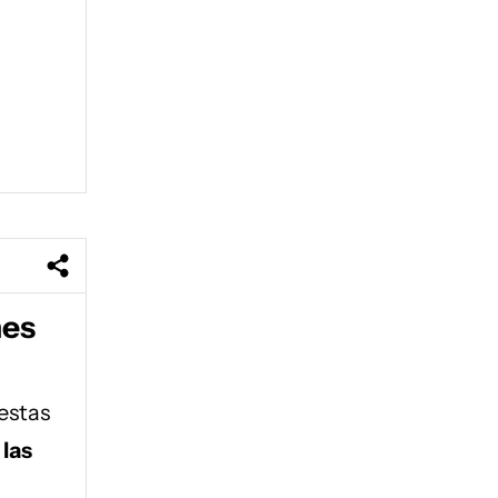
nes
estas
 las