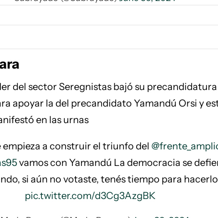
ara
der del sector Seregnistas bajó su precandidatura 
ara apoyar la del precandidato Yamandú Orsi y es
ifestó en las urnas
 empieza a construir el triunfo del
@frente_ampli
as95
vamos con Yamandú La democracia se defi
ndo, si aún no votaste, tenés tiempo para hacerlo
pic.twitter.com/d3Cg3AzgBK