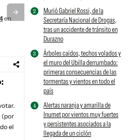
Murió Gabriel Rossi, de la
4
en
Secretaría Nacional de Drogas,
tras un accidente de tránsito en
Durazno
Árboles caídos, techos volados y
el muro del Ubilla derrumbado:
primeras consecuencias de las
:
tormentas y vientos en todo el
país
Alertas naranja y amarilla de
votar.
Inumet por vientos muy fuertes
 (por
y persistentes asociados a la
do el
llegada de un ciclón