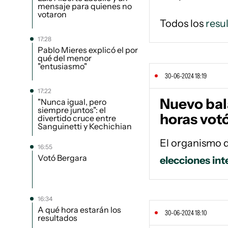
mensaje para quienes no
votaron
Todos los
resu
17:28
Pablo Mieres explicó el por
qué del menor
"entusiasmo"
30-06-2024 18:19
17:22
Nuevo bala
"Nunca igual, pero
siempre juntos": el
horas votó
divertido cruce entre
Sanguinetti y Kechichian
El organismo d
16:55
Votó Bergara
elecciones in
16:34
A qué hora estarán los
30-06-2024 18:10
resultados