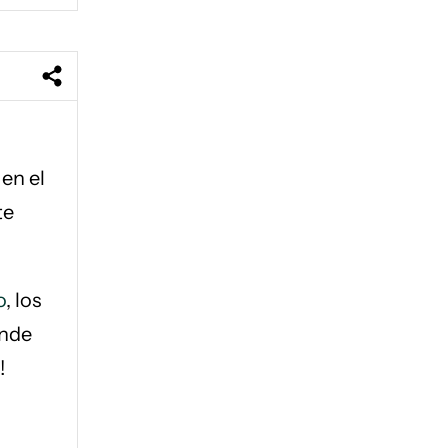
en el
te
o
, los
ende
!