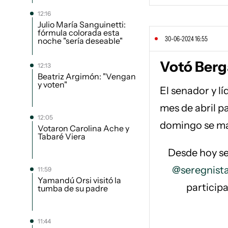
12:16
Julio María Sanguinetti:
fórmula colorada esta
30-06-2024 16:55
noche "sería deseable"
Votó Berg
12:13
Beatriz Argimón: "Vengan
y voten"
El senador y lí
mes de abril p
12:05
domingo se man
Votaron Carolina Ache y
Tabaré Viera
Desde hoy se
@seregnist
11:59
Yamandú Orsi visitó la
participa
tumba de su padre
11:44