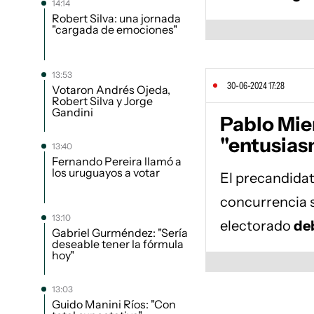
14:14
Robert Silva: una jornada
"cargada de emociones"
13:53
30-06-2024 17:28
Votaron Andrés Ojeda,
Robert Silva y Jorge
Gandini
Pablo Mie
"entusia
13:40
Fernando Pereira llamó a
los uruguayos a votar
El precandidat
concurrencia 
13:10
electorado
deb
Gabriel Gurméndez: "Sería
deseable tener la fórmula
hoy"
13:03
Guido Manini Ríos: "Con