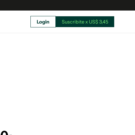
Login
Suscribite x US$ 3,45
uscríbete ahora a El Observador y elegí hasta
donde llegar.
Suscribite x US$ 3,45