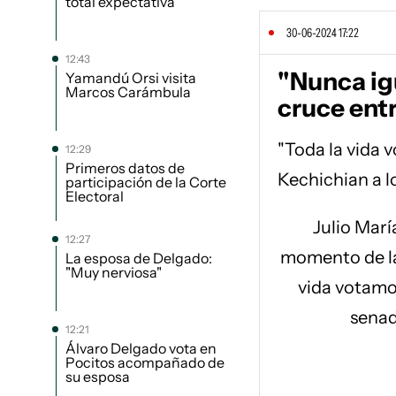
total expectativa"
30-06-2024 17:22
12:43
"Nunca igu
Yamandú Orsi visita
Marcos Carámbula
cruce ent
"Toda la vida v
12:29
Primeros datos de
Kechichian a l
participación de la Corte
Electoral
Julio Marí
12:27
momento de la
La esposa de Delgado:
"Muy nerviosa"
vida votamos
senad
12:21
Álvaro Delgado vota en
Pocitos acompañado de
su esposa