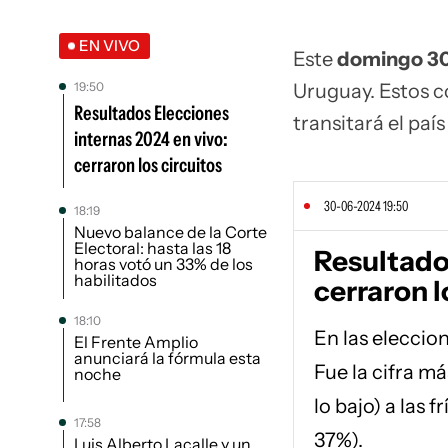
EN VIVO
Este
domingo 30
19:50
Uruguay. Estos c
Resultados Elecciones
transitará el paí
internas 2024 en vivo:
cerraron los circuitos
30-06-2024 19:50
18:19
Nuevo balance de la Corte
Electoral: hasta las 18
Resultado
horas votó un 33% de los
habilitados
cerraron l
18:10
En las eleccion
El Frente Amplio
anunciará la fórmula esta
Fue la cifra m
noche
lo bajo) a las 
17:58
37%).
Luis Alberto Lacalle y un