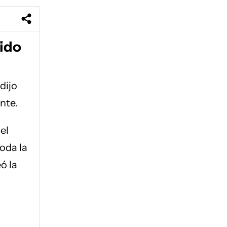
tido
dijo
nte.
el
oda la
ó la