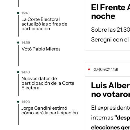
El Frente 
15:43
noche
La Corte Electoral
actualizó las cifras de
participación
Sobre las 21:3
Seregni con el
14:59
Votó Pablo Mieres
30-06-2024 17:58
14:40
Nuevos datos de
participación de la Corte
Luis Alber
Electoral
no votaro
14:23
El expresidente
Jorge Gandini estimó
cómo será la participación
internas
"despu
elecciones ge