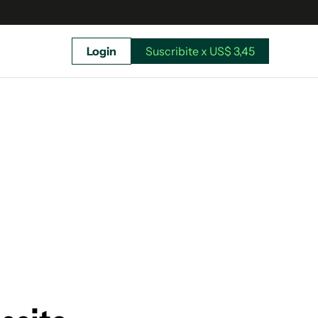
Login
Suscribite x US$ 3,45
uscríbete ahora a El Observador y elegí hasta
donde llegar.
Suscribite x US$ 3,45