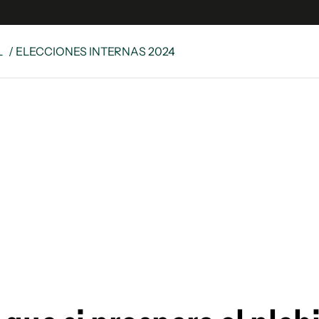
L
/ ELECCIONES INTERNAS 2024
e
S
n
es
Siguenos en:
 y Legales
es especiales
ciones
ters
ina
 Unidos