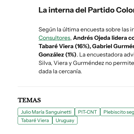
La interna del Partido Col
Según la última encuesta sobre las i
Consultores
,
Andrés
Ojeda lidera c
Tabaré Viera (16%), Gabriel Gurmén
González (1%)
. La encuestadora adv
Silva, Viera y Gurméndez no permite
dada la cercanía.
TEMAS
Julio María Sanguinetti
PIT-CNT
Plebiscito se
Tabaré Viera
Uruguay