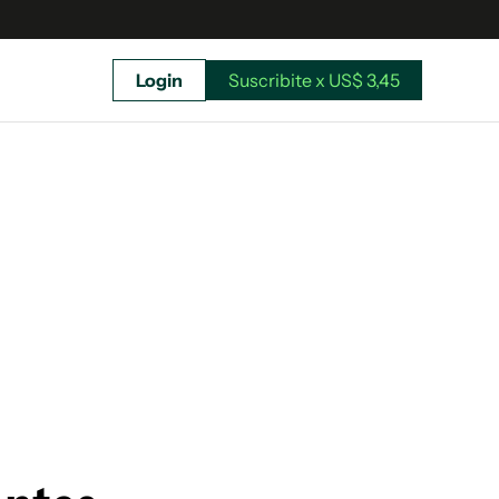
Login
Suscribite x US$ 3,45
uscríbete ahora a El Observador y elegí hasta
donde llegar.
Suscribite x US$ 3,45