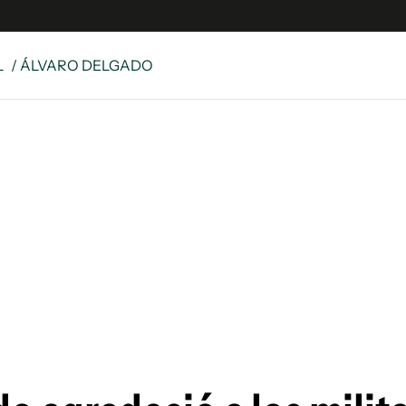
L
/ ÁLVARO DELGADO
e
S
n
es
Siguenos en:
 y Legales
es especiales
ciones
ters
ina
 Unidos