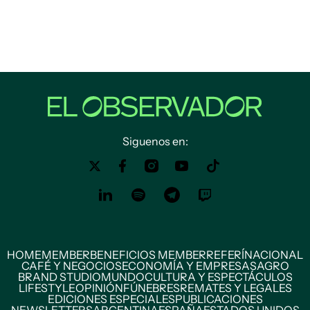
Siguenos en:
HOME
MEMBER
BENEFICIOS MEMBER
REFERÍ
NACIONAL
CAFÉ Y NEGOCIOS
ECONOMÍA Y EMPRESAS
AGRO
BRAND STUDIO
MUNDO
CULTURA Y ESPECTÁCULOS
LIFESTYLE
OPINIÓN
FÚNEBRES
REMATES Y LEGALES
EDICIONES ESPECIALES
PUBLICACIONES