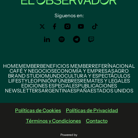
Siguenos en:
HOME
MEMBER
BENEFICIOS MEMBER
REFERÍ
NACIONAL
CAFÉ Y NEGOCIOS
ECONOMÍA Y EMPRESAS
AGRO
BRAND STUDIO
MUNDO
CULTURA Y ESPECTÁCULOS
LIFESTYLE
OPINIÓN
FÚNEBRES
REMATES Y LEGALES
EDICIONES ESPECIALES
PUBLICACIONES
NEWSLETTERS
ARGENTINA
ESPAÑA
ESTADOS UNIDOS
Políticas de Cookies
Políticas de Privacidad
Términos y Condiciones
Contacto