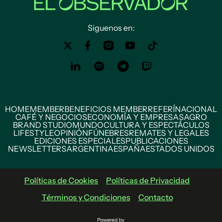
Siguenos en:
HOME
MEMBER
BENEFICIOS MEMBER
REFERÍ
NACIONAL
CAFÉ Y NEGOCIOS
ECONOMÍA Y EMPRESAS
AGRO
BRAND STUDIO
MUNDO
CULTURA Y ESPECTÁCULOS
LIFESTYLE
OPINIÓN
FÚNEBRES
REMATES Y LEGALES
EDICIONES ESPECIALES
PUBLICACIONES
NEWSLETTERS
ARGENTINA
ESPAÑA
ESTADOS UNIDOS
Políticas de Cookies
Políticas de Privacidad
Términos y Condiciones
Contacto