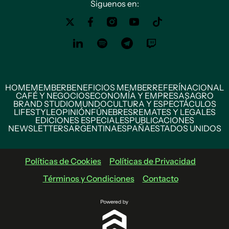
Siguenos en:
HOME
MEMBER
BENEFICIOS MEMBER
REFERÍ
NACIONAL
CAFÉ Y NEGOCIOS
ECONOMÍA Y EMPRESAS
AGRO
BRAND STUDIO
MUNDO
CULTURA Y ESPECTÁCULOS
LIFESTYLE
OPINIÓN
FÚNEBRES
REMATES Y LEGALES
EDICIONES ESPECIALES
PUBLICACIONES
NEWSLETTERS
ARGENTINA
ESPAÑA
ESTADOS UNIDOS
Políticas de Cookies
Políticas de Privacidad
Términos y Condiciones
Contacto