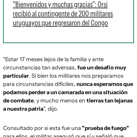
"Bienvenidos y muchas gracias": Orsi
recibió al contingente de 200 militares
uruguayos que regresaron del Congo
"Estar 17 meses lejos de la familia y ante
circunstancias tan adversas,
fue un desafío muy
particular
. Si bien los militares nos preparamos
para circunstancias difíciles,
nunca esperamos que
podamos perder a un camarada en una situación
de combate
, y mucho menos en
tierras tan lejanas
a nuestra patria
", dijo.
Consultado por si esta fue una
"prueba de fuego"
para ellos, el militar aseguró que sí y señaló que