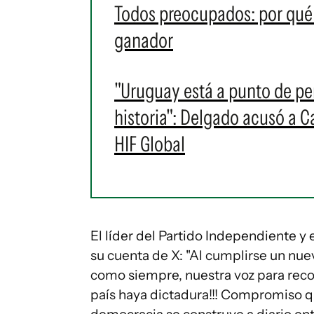
Todos preocupados: por qué 
ganador
"Uruguay está a punto de pe
historia": Delgado acusó a C
HIF Global
El líder del Partido Independiente y
su cuenta de X: "Al cumplirse un nue
como siempre, nuestra voz para re
país haya dictadura!!! Compromiso qu