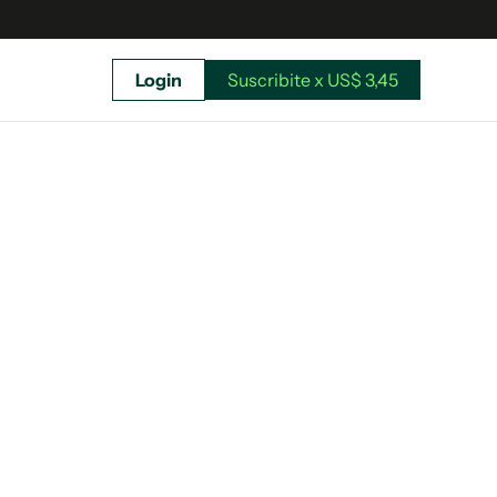
Login
Suscribite x US$ 3,45
uscríbete ahora a El Observador y elegí hasta
donde llegar.
Suscribite x US$ 3,45