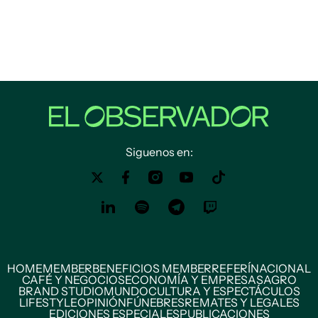
Siguenos en:
HOME
MEMBER
BENEFICIOS MEMBER
REFERÍ
NACIONAL
CAFÉ Y NEGOCIOS
ECONOMÍA Y EMPRESAS
AGRO
BRAND STUDIO
MUNDO
CULTURA Y ESPECTÁCULOS
LIFESTYLE
OPINIÓN
FÚNEBRES
REMATES Y LEGALES
EDICIONES ESPECIALES
PUBLICACIONES