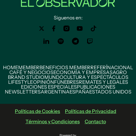
Siguenos en:
HOME
MEMBER
BENEFICIOS MEMBER
REFERÍ
NACIONAL
CAFÉ Y NEGOCIOS
ECONOMÍA Y EMPRESAS
AGRO
BRAND STUDIO
MUNDO
CULTURA Y ESPECTÁCULOS
LIFESTYLE
OPINIÓN
FÚNEBRES
REMATES Y LEGALES
EDICIONES ESPECIALES
PUBLICACIONES
NEWSLETTERS
ARGENTINA
ESPAÑA
ESTADOS UNIDOS
Políticas de Cookies
Políticas de Privacidad
Términos y Condiciones
Contacto