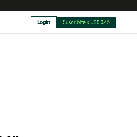
Login
Suscribite x US$ 3,45
uscríbete ahora a El Observador y elegí hasta
donde llegar.
Suscribite x US$ 3,45