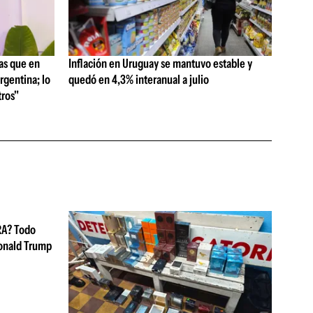
as que en
Inflación en Uruguay se mantuvo estable y
rgentina; lo
quedó en 4,3% interanual a julio
ros"
RA? Todo
Donald Trump