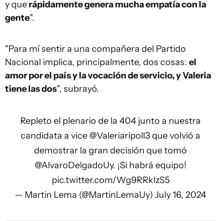
y que
rápidamente genera mucha empatía con la
gente
".
"Para mí sentir a una compañera del Partido
Nacional implica, principalmente, dos cosas:
el
amor por el país y la vocación de servicio, y Valeria
tiene las dos
", subrayó.
Repleto el plenario de la 404 junto a nuestra
candidata a vice
@Valeriaripoll3
que volvió a
demostrar la gran decisión que tomó
@AlvaroDelgadoUy
. ¡Si habrá equipo!
pic.twitter.com/Wg9RRklzS5
— Martin Lema (@MartinLemaUy)
July 16, 2024