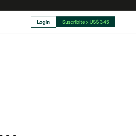
Login
Suscribite x US$ 3,45
uscríbete ahora a El Observador y elegí hasta
donde llegar.
Suscribite x US$ 3,45