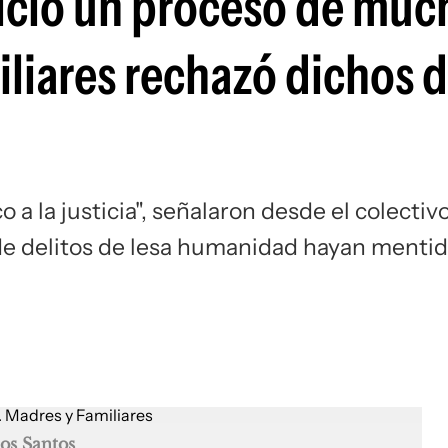
uicio un proceso de muc
liares rechazó dichos d
 a la justicia", señalaron desde el colectiv
 de delitos de lesa humanidad hayan menti
os Santos