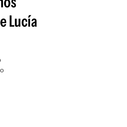
hos
e Lucía
o
do