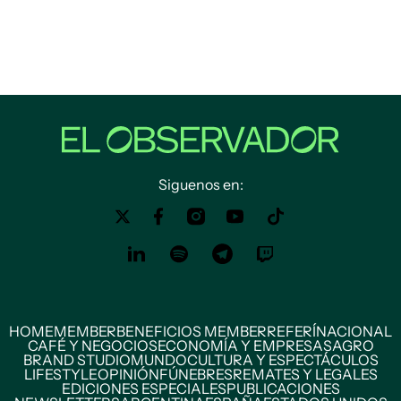
Siguenos en:
HOME
MEMBER
BENEFICIOS MEMBER
REFERÍ
NACIONAL
CAFÉ Y NEGOCIOS
ECONOMÍA Y EMPRESAS
AGRO
BRAND STUDIO
MUNDO
CULTURA Y ESPECTÁCULOS
LIFESTYLE
OPINIÓN
FÚNEBRES
REMATES Y LEGALES
EDICIONES ESPECIALES
PUBLICACIONES