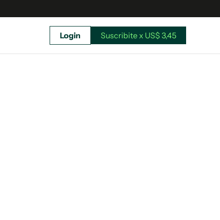
Login
Suscribite x US$ 3,45
uscríbete ahora a El Observador y elegí hasta
donde llegar.
Suscribite x US$ 3,45