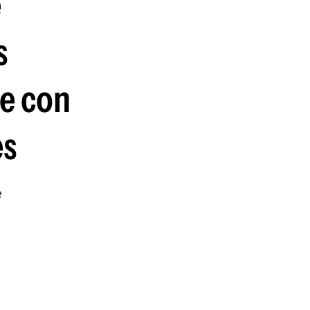
e
s
re con
es
e