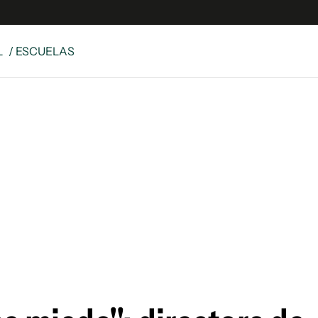
L
/ ESCUELAS
e
S
n
es
Siguenos en:
 y Legales
es especiales
ciones
ters
ina
 Unidos