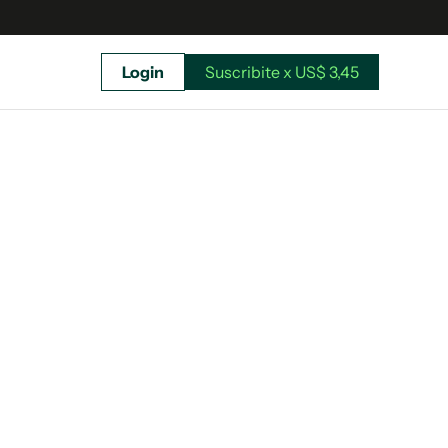
Login
Suscribite x US$ 3,45
uscríbete ahora a El Observador y elegí hasta
donde llegar.
Suscribite x US$ 3,45